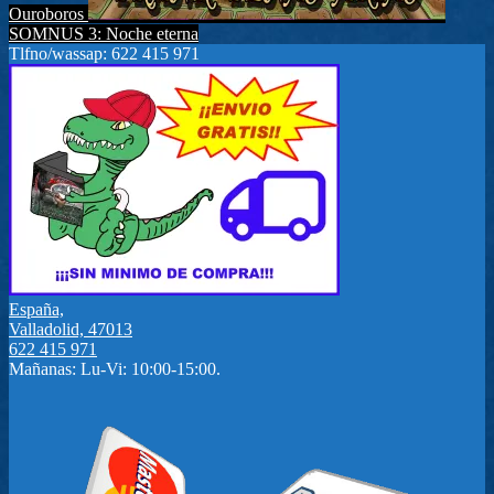
Ouroboros
SOMNUS 3: Noche eterna
Tlfno/wassap: 622 415 971
España,
Valladolid, 47013
622 415 971
Mañanas: Lu-Vi: 10:00-15:00.