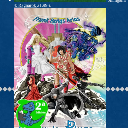
Shinigami
4: Ragnarök
21,99
€