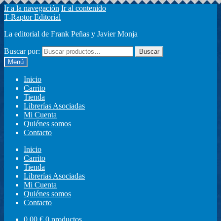
Ir a la navegación
Ir al contenido
T-Raptor Editorial
La editorial de Frank Peñas y Javier Monja
Buscar por:
Buscar
Menú
Inicio
Carrito
Tienda
Librerías Asociadas
Mi Cuenta
Quiénes somos
Contacto
Inicio
Carrito
Tienda
Librerías Asociadas
Mi Cuenta
Quiénes somos
Contacto
0,00
€
0 productos