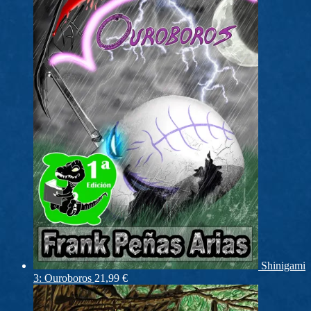
Shinigami
3: Ouroboros
21,99
€