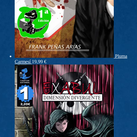
Pluma
Carmesí
19,99
€