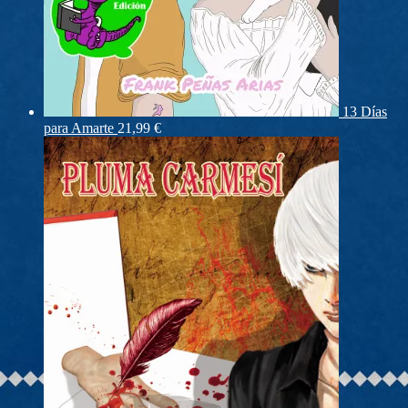
13 Días
para Amarte
21,99
€