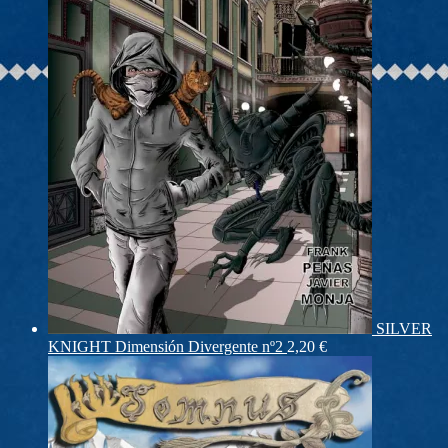
SILVER
KNIGHT Dimensión Divergente nº2
2,20
€