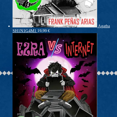
Agatha
SH1N1G4M1
19,99
€