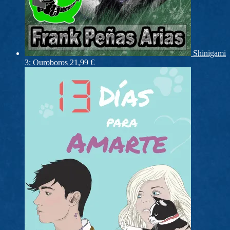
Shinigami
3: Ouroboros
21,99
€