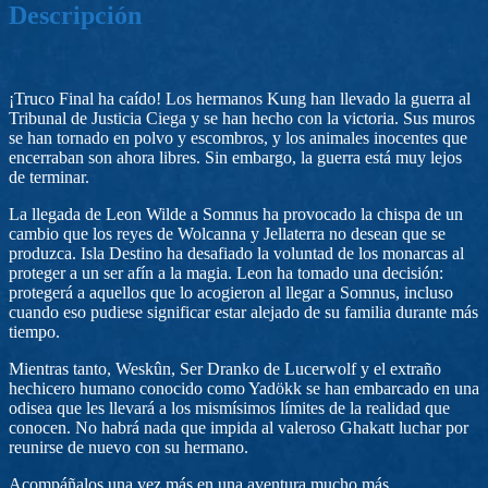
Descripción
¡Truco Final ha caído! Los hermanos Kung han llevado la guerra al
Tribunal de Justicia Ciega y se han hecho con la victoria. Sus muros
se han tornado en polvo y escombros, y los animales inocentes que
encerraban son ahora libres. Sin embargo, la guerra está muy lejos
de terminar.
La llegada de Leon Wilde a Somnus ha provocado la chispa de un
cambio que los reyes de Wolcanna y Jellaterra no desean que se
produzca. Isla Destino ha desafiado la voluntad de los monarcas al
proteger a un ser afín a la magia. Leon ha tomado una decisión:
protegerá a aquellos que lo acogieron al llegar a Somnus, incluso
cuando eso pudiese significar estar alejado de su familia durante más
tiempo.
Mientras tanto, Weskûn, Ser Dranko de Lucerwolf y el extraño
hechicero humano conocido como Yadökk se han embarcado en una
odisea que les llevará a los mismísimos límites de la realidad que
conocen. No habrá nada que impida al valeroso Ghakatt luchar por
reunirse de nuevo con su hermano.
Acompáñalos una vez más en una aventura mucho más