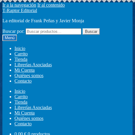
Ir a la navegación
Ir al contenido
T-Raptor Editorial
La editorial de Frank Peñas y Javier Monja
Buscar por:
Buscar
Menú
Inicio
Carrito
Tienda
Librerías Asociadas
Mi Cuenta
Quiénes somos
Contacto
Inicio
Carrito
Tienda
Librerías Asociadas
Mi Cuenta
Quiénes somos
Contacto
0,00
€
0 productos