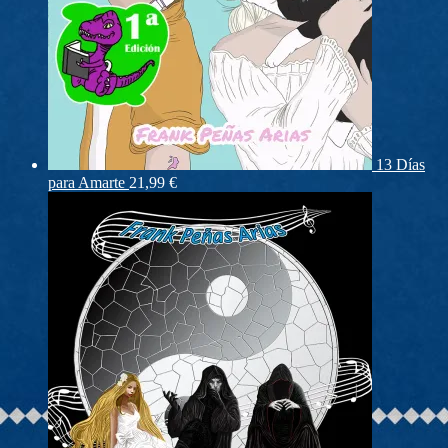
13 Días
para Amarte
21,99
€