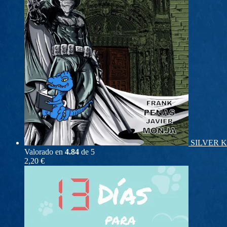
SILVER KN
Valorado en
4.84
de 5
2,20
€