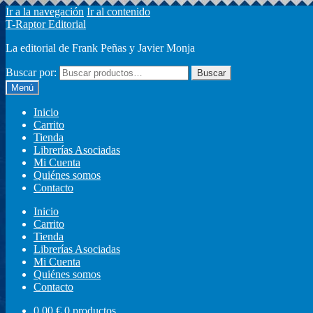
Ir a la navegación
Ir al contenido
T-Raptor Editorial
La editorial de Frank Peñas y Javier Monja
Buscar por:
Buscar
Menú
Inicio
Carrito
Tienda
Librerías Asociadas
Mi Cuenta
Quiénes somos
Contacto
Inicio
Carrito
Tienda
Librerías Asociadas
Mi Cuenta
Quiénes somos
Contacto
0,00
€
0 productos