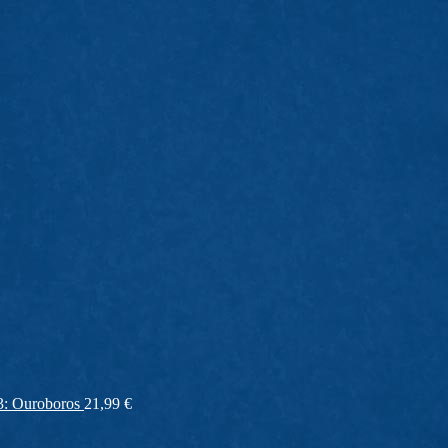
3: Ouroboros
21,99
€