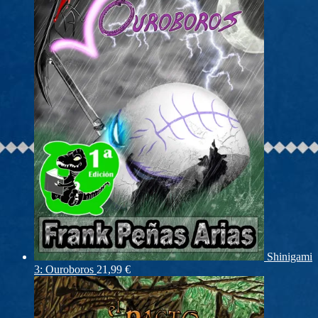
Shinigami
3: Ouroboros
21,99
€