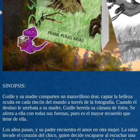
SINOPSIS:
Guille y su madre comparten un maravilloso don: captar la belleza
oculta en cada rincón del mundo a través de la fotografía. Cuando el
destino le arrebata a su madre, Guille hereda su cámara de fotos. Se
aferra a ella con todas sus fuerzas, pues es el mayor recuerdo que
tiene de ella.
Los años pasan, y su padre encuentra el amor en otra mujer. La rabia
invade el corazón del chico, quien decide escaparse al escuchar una