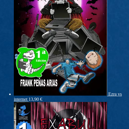
Ezra vs
internet
13,90
€