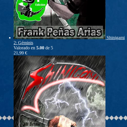
Shinigami
2: Géminis
Valorado en
5.00
de 5
21,99
€