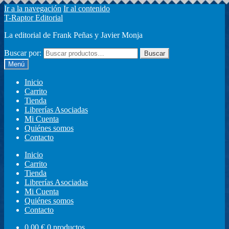
Ir a la navegación
Ir al contenido
T-Raptor Editorial
La editorial de Frank Peñas y Javier Monja
Buscar por:
Buscar
Menú
Inicio
Carrito
Tienda
Librerías Asociadas
Mi Cuenta
Quiénes somos
Contacto
Inicio
Carrito
Tienda
Librerías Asociadas
Mi Cuenta
Quiénes somos
Contacto
0,00
€
0 productos