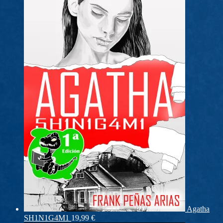
Agatha
SH1N1G4M1
19,99
€