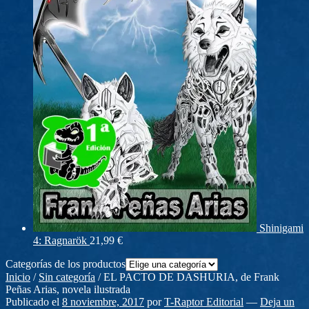
Shinigami
4: Ragnarök
21,99
€
Categorías de los productos
Inicio
/
Sin categoría
/
EL PACTO DE DASHURIA, de Frank
Peñas Arias, novela ilustrada
Publicado el
8 noviembre, 2017
por
T-Raptor Editorial
—
Deja un