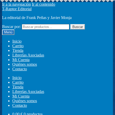
Ir a la navegación
Ir al contenido
T-Raptor Editorial
La editorial de Frank Peñas y Javier Monja
Buscar por:
Buscar
Menú
Inicio
Carrito
Tienda
Librerías Asociadas
Mi Cuenta
Quiénes somos
Contacto
Inicio
Carrito
Tienda
Librerías Asociadas
Mi Cuenta
Quiénes somos
Contacto
0,00
€
0 productos