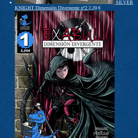
SILVER
KNIGHT Dimensión Divergente nº2
2,20
€