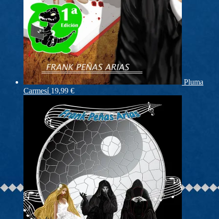
Pluma
Carmesí
19,99
€