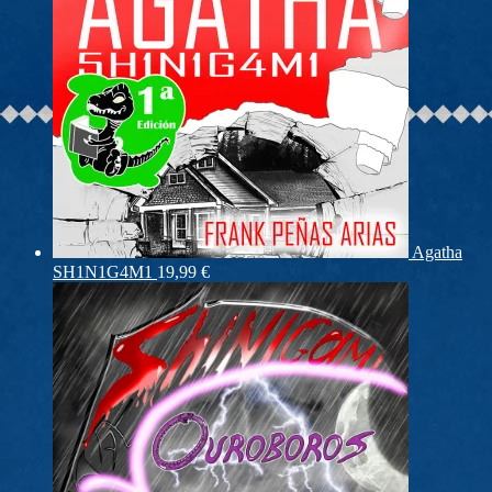
Agatha
SH1N1G4M1
19,99
€