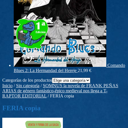
Comando
Blues 2: La Hermandad del Hereje
21,99
€
Categorías de los productos
Inicio
/
Sin categoría
/
SOMNUS la novela de FRANK PEÑAS
ARIAS de género fantástico-épico medieval nos llega a T-
RAPTOR EDITORIAL
/
FERIA copia
FERIA copia