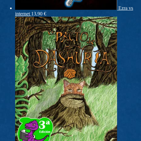
Ezra vs
internet
13,90
€