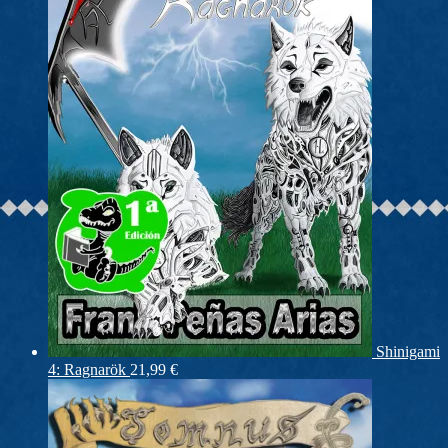
Shinigami
4: Ragnarök
21,99
€