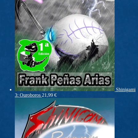
Shinigami
3: Ouroboros
21,99
€