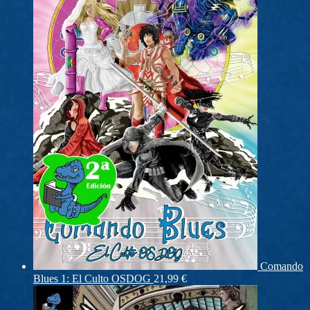
Comando
Blues 1: El Culto OSDOG
21,99
€