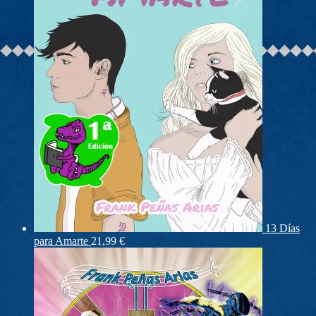
13 Días
para Amarte
21,99
€