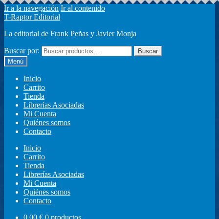
Ir a la navegación
Ir al contenido
T-Raptor Editorial
La editorial de Frank Peñas y Javier Monja
Buscar por:
Buscar
Menú
Inicio
Carrito
Tienda
Librerías Asociadas
Mi Cuenta
Quiénes somos
Contacto
Inicio
Carrito
Tienda
Librerías Asociadas
Mi Cuenta
Quiénes somos
Contacto
0,00
€
0 productos