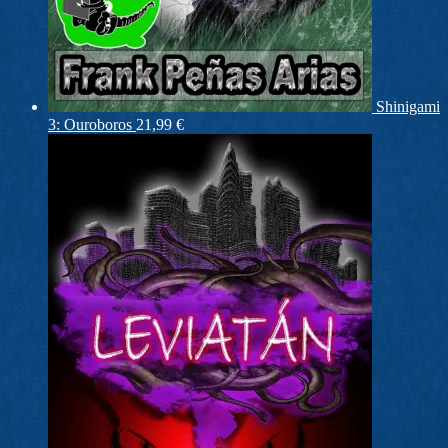
Shinigami
3: Ouroboros
21,99
€