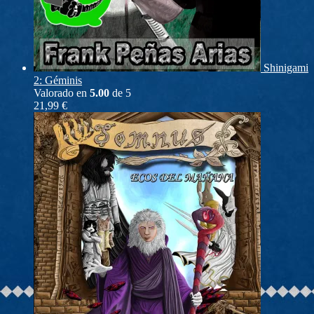
Shinigami
2: Géminis
Valorado en
5.00
de 5
21,99
€