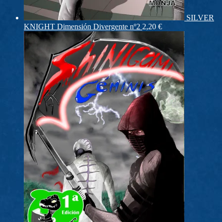
SILVER
KNIGHT Dimensión Divergente nº2
2,20
€