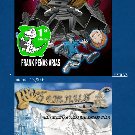
Ezra vs
internet
13,90
€