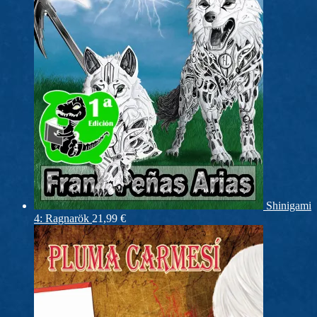
Shinigami
4: Ragnarök
21,99
€